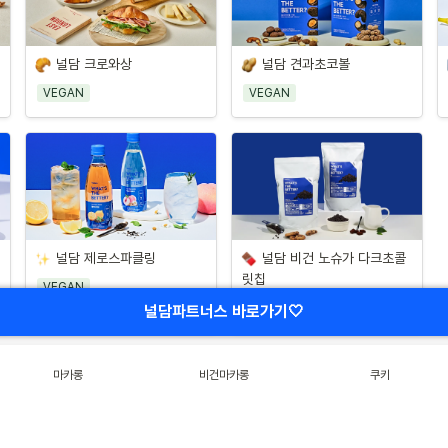
널담 크로와상
널담 견과초코볼
VEGAN
VEGAN
널담 제로스파클링
널담 비건 노슈가 다크초콜
릿칩
VEGAN
VEGAN
널담파트너스 바로가기🤍
마카롱
비건마카롱
쿠키