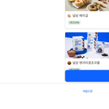
널담 베이글
VEGAN
널담 병아리콩초코볼
VEGAN
처음으로