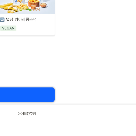
널담 병아리콩스낵
VEGAN
아메리칸쿠키